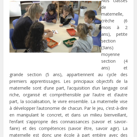
Nos classes
de
maternelle,
crèche (6
mois à 2
ans), petite
section
(3ans)
moyenne
section (4
ans) et
grande section (5 ans), appartiennent au cycle des
premiers apprentissages. Les principaux objectifs de la
maternelle sont d’une part, l’acquisition d’un langage oral
riche, organisé et compréhensible par l’autre et d‘autre
part, la socialisation, le vivre ensemble. La maternelle vise
à développer l’autonomie de chacun. Par le jeu, c’est-à-dire
en manipulant le concret, et dans un milieu bienveillant,
l’enfant s’approprie des connaissances (savoir et savoir-
faire) et des compétences (savoir être, savoir agir). La
maternelle est donc une école à part entière avec des